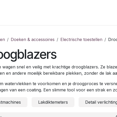
ten
Doeken & accessoires
Electrische toestellen
Dro
oogblazers
 wagen snel en veilig met krachtige droogblazers. Ze blazen
n en andere moeilijk bereikbare plekken, zonder de lak aa
om watervlekken te voorkomen en je droogproces te versne
gen van een coating. Een slimme tool voor een strak en zo
jstmachines
Lakdiktemeters
Detail verlichtin