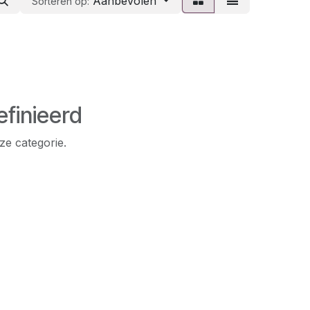
Aanbevolen
Sorteren op:
finieerd
ze categorie.