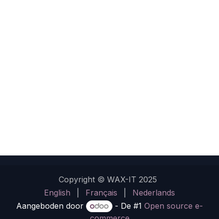
Copyright © WAX-IT 2025
English
|
Français
|
Nederlands
Aangeboden door
- De #1
Open source e-
commerce