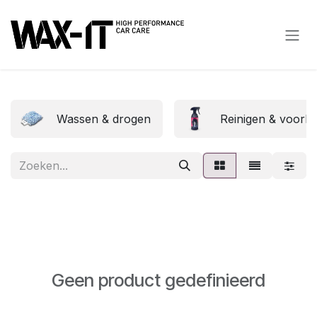
Overslaan naar inhoud
Wassen & drogen
Reinigen & voorb
Geen product gedefinieerd