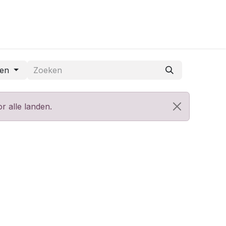
den
r alle landen.