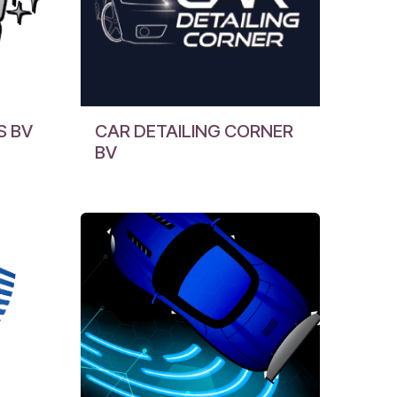
S BV
CAR DETAILING CORNER
BV