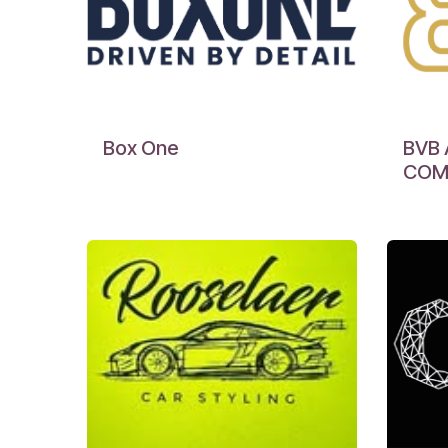
Box One
BVB
CO