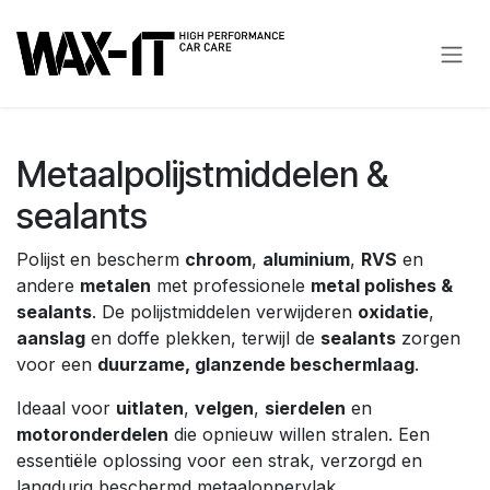
Overslaan naar inhoud
Metaalpolijstmiddelen &
sealants
Polijst en bescherm
chroom
,
aluminium
,
RVS
en
andere
metalen
met professionele
metal polishes &
sealants
. De polijstmiddelen verwijderen
oxidatie
,
aanslag
en doffe plekken, terwijl de
sealants
zorgen
voor een
duurzame, glanzende beschermlaag
.
Ideaal voor
uitlaten
,
velgen
,
sierdelen
en
motoronderdelen
die opnieuw willen stralen. Een
essentiële oplossing voor een strak, verzorgd en
langdurig beschermd metaaloppervlak.