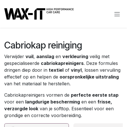
Overslaan naar inhoud
Cabriokap reiniging
Verwijder
vuil
,
aanslag
en
verkleuring
veilig met
gespecialiseerde
cabriokapreinigers
. Deze formules
dringen diep door in
textiel
of
vinyl
, lossen vervuiling
effectief op en helpen de
oorspronkelijke uitstraling
van het materiaal te herstellen.
Cabriokapreinigers vormen de
perfecte eerste stap
voor een
langdurige bescherming
en een
frisse,
verzorgde look
van je softtop. Essentieel voor een
grondige en correcte voorbereiding.