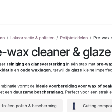
ten
Lakcorrectie & polijsten
Polijstmiddelen
Pre-wax c
e-wax cleaner & glaze
eer
reiniging en glansversterking
in één stap met
pre-wax
xidatie
en
oude waxlagen
, terwijl de
glaze
kleine imperfec
mbinatie vormt de
ideale voorbereiding voor wax of seal
et een
duurzame beschermlaag
. Perfect voor een strak e
s-In-één polish & bescherming
Cutting compou