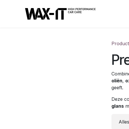
Overslaan naar inhoud
Produc
Pr
Combin
oliën
,
o
geeft.
Deze co
glans
m
Alle