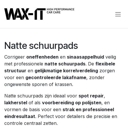
Overslaan naar inhoud
Natte schuurpads
Corrigeer
oneffenheden
en
sinaasappelhuid
veilig
met professionele
natte schuurpads
. De
flexibele
structuur
en
gelijkmatige korrelverdeling
zorgen
voor een
gecontroleerde lakafname
, zonder
ongewenste sporen of krassen.
Natte schuurpads zijn ideaal voor
spot repair
,
lakherstel
of als
voorbereiding op polijsten
, en
vormen de basis voor een
strak en professioneel
eindresultaat
. Perfect voor detailers die precisie en
controle centraal zetten.