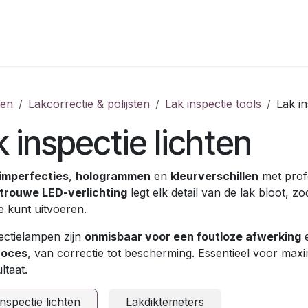
ten
Lakcorrectie & polijsten
Lak inspectie tools
Lak in
 inspectie lichten
imperfecties
,
hologrammen
en
kleurverschillen
met prof
trouwe LED-verlichting
legt elk detail van de lak bloot, zo
e kunt uitvoeren.
ectielampen zijn
onmisbaar voor een foutloze afwerking
e
roces
, van correctie tot bescherming. Essentieel voor max
ltaat.
inspectie lichten
Lakdiktemeters