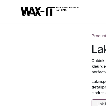
Overslaan naar inhoud
Produc
Lak
Ontdek
kleurge
perfecti
Lakinsp
detailp
eindresu
Lak 