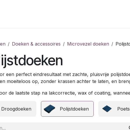
ten
Doeken & accessoires
Microvezel doeken
Polijs
lijstdoeken
r een perfect eindresultaat met zachte, pluisvrije polijstd
en moeiteloos op, zonder krassen achter te laten, en brenge
oor de laatste stap na lakcorrectie, wax of coating, wanneer 
Droogdoeken
Polijstdoeken
Poet