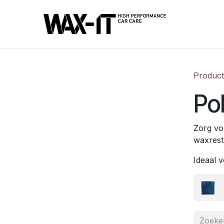
Overslaan naar inhoud
Produc
Po
Zorg voo
waxrest
Ideaal v