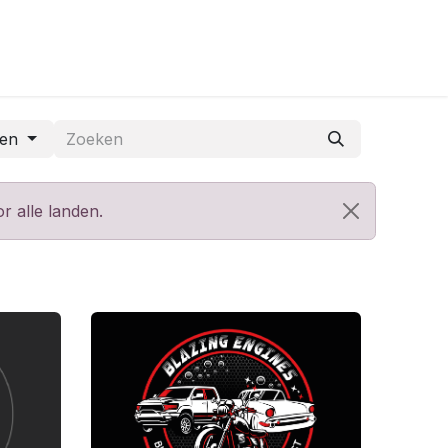
den
r alle landen.