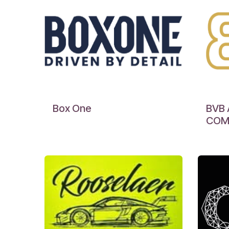
Box One
BVB
CO